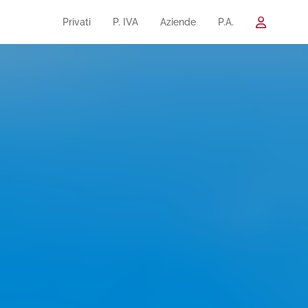
Privati
P. IVA
Aziende
P.A.