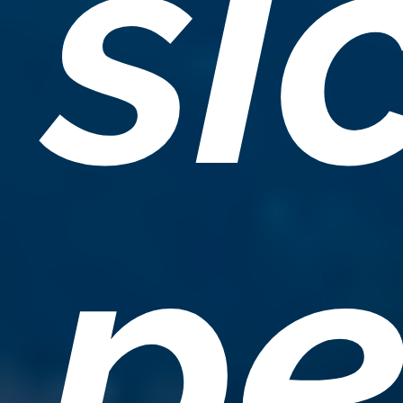
si
pe