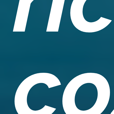
ri
co