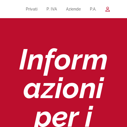
Privati
P. IVA
Aziende
P.A.
Inform
azioni
per i