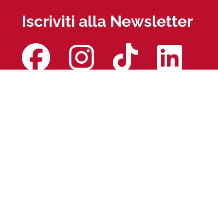
Iscriviti alla Newsletter
© Copyright 2026 -
BBBell S.P.A. - Corso
Svizzera 185, 10149
Torino - Italy
(Fabbricato 2, Piano
Rialzato) -
T.
0110161616
- P.IVA/CF