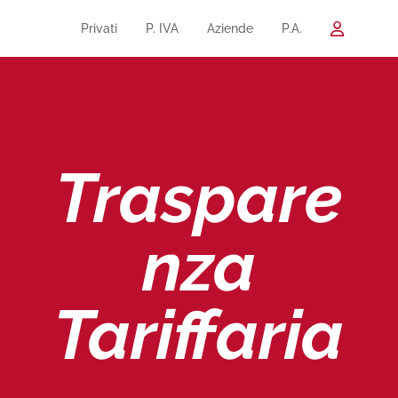
Privati
P. IVA
Aziende
P.A.
Traspare
nza
Tariffaria