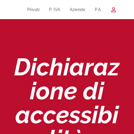
Privati
P. IVA
Aziende
P.A.
Dichiaraz
ione di
accessibi