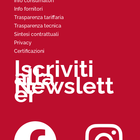
Info consumatori
Info fornitori
Trasparenza tariffaria
Trasparenza tecnica
Sintesi contrattuali
Privacy
Certificazioni
Iscriviti
alla
Newslett
er