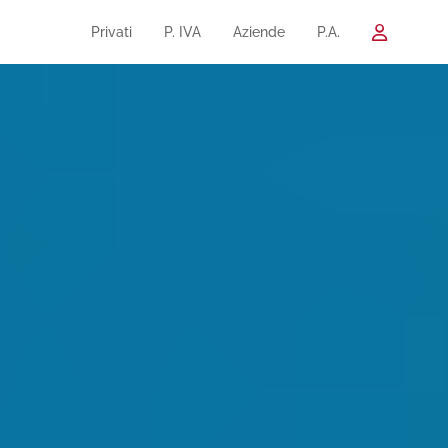
Privati
P. IVA
Aziende
P.A.