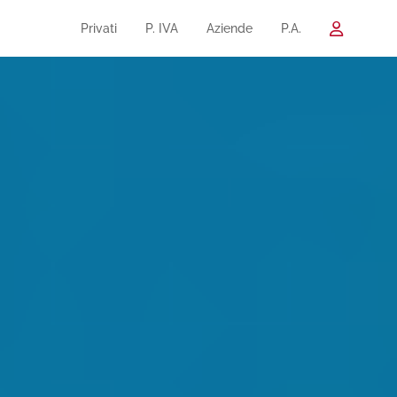
Privati
P. IVA
Aziende
P.A.