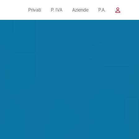
Privati
P. IVA
Aziende
P.A.