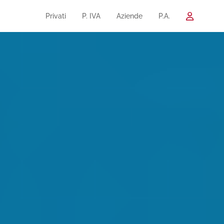
Privati
P. IVA
Aziende
P.A.