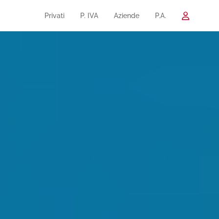
Privati
P. IVA
Aziende
P.A.