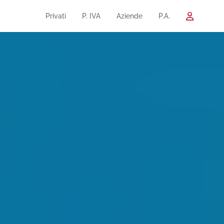
Privati
P. IVA
Aziende
P.A.