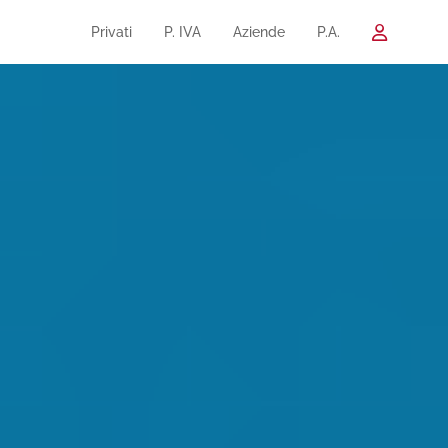
Privati
P. IVA
Aziende
P.A.