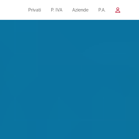
Privati
P. IVA
Aziende
P.A.