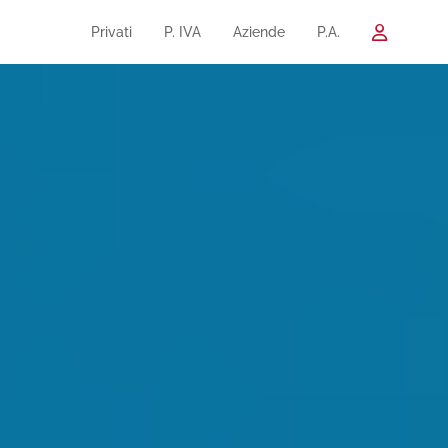
Privati
P. IVA
Aziende
P.A.