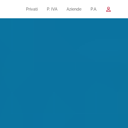
Privati
P. IVA
Aziende
P.A.