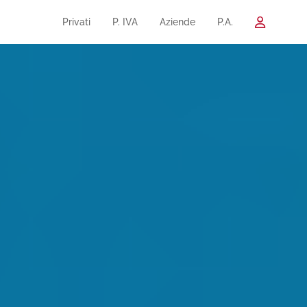
Privati
P. IVA
Aziende
P.A.