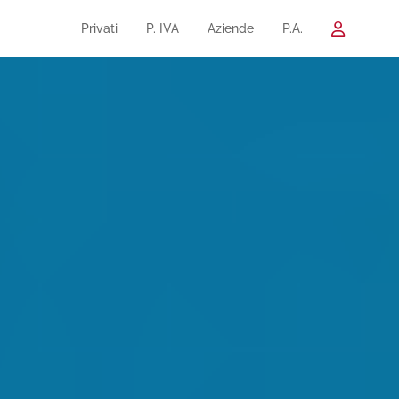
Privati
P. IVA
Aziende
P.A.