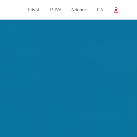
Privati
P. IVA
Aziende
P.A.