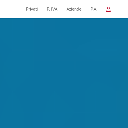
Privati
P. IVA
Aziende
P.A.