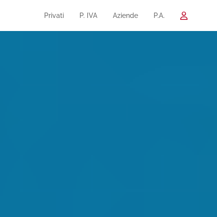
Privati
P. IVA
Aziende
P.A.