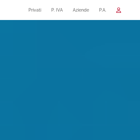
Privati
P. IVA
Aziende
P.A.