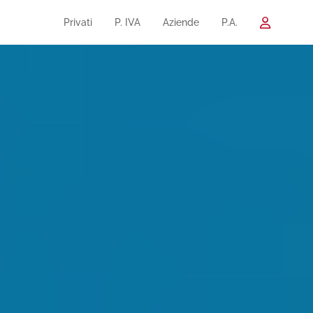
Privati
P. IVA
Aziende
P.A.