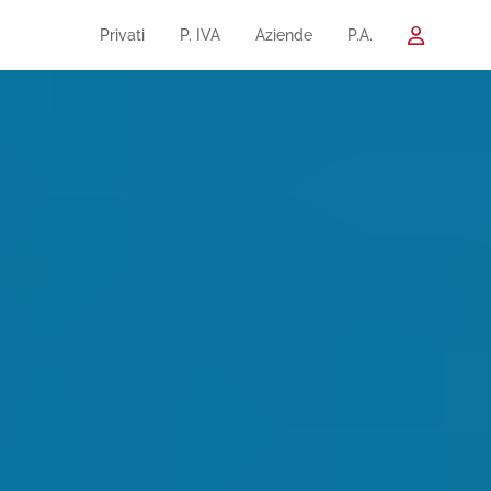
Privati
P. IVA
Aziende
P.A.