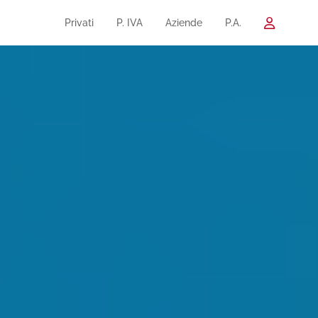
Privati
P. IVA
Aziende
P.A.