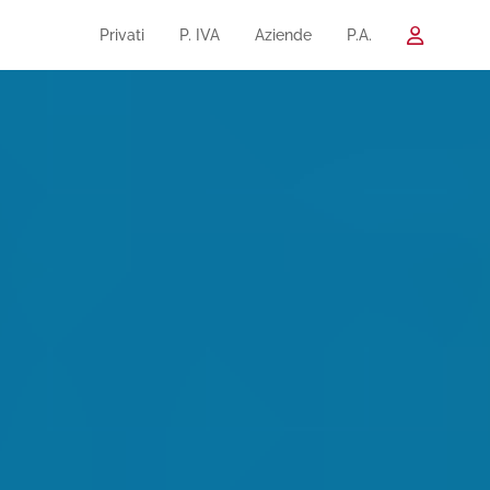
Privati
P. IVA
Aziende
P.A.