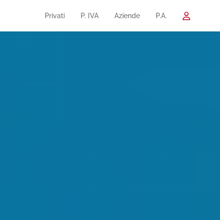
Privati
P. IVA
Aziende
P.A.