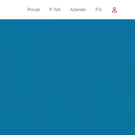
Privati
P. IVA
Aziende
P.A.