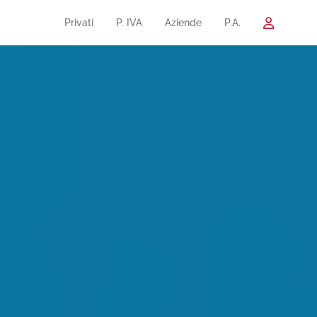
Privati
P. IVA
Aziende
P.A.