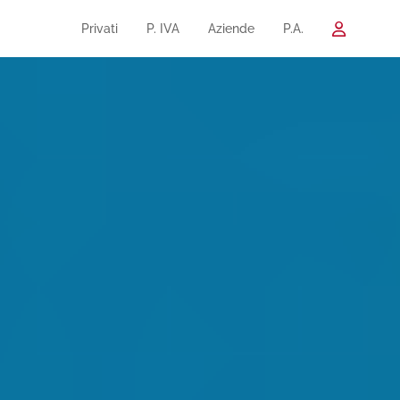
Privati
P. IVA
Aziende
P.A.