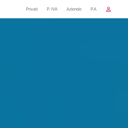
Privati
P. IVA
Aziende
P.A.