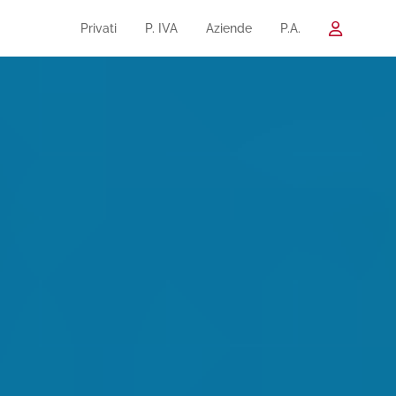
Privati
P. IVA
Aziende
P.A.