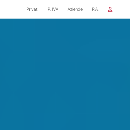
Privati
P. IVA
Aziende
P.A.