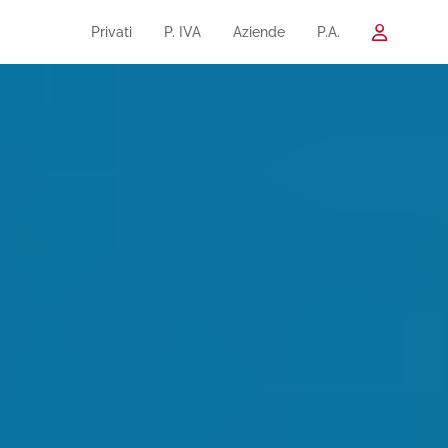
Privati
P. IVA
Aziende
P.A.