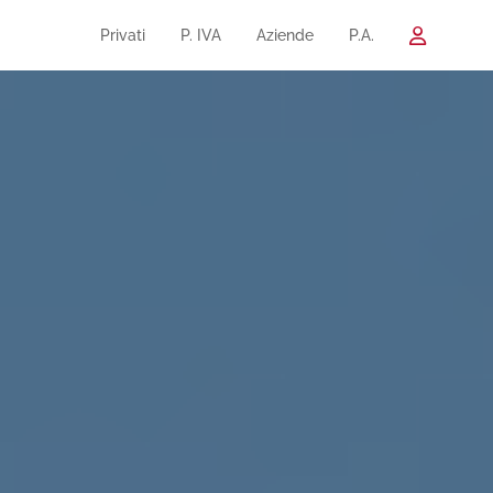
Privati
P. IVA
Aziende
P.A.