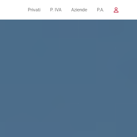
Privati
P. IVA
Aziende
P.A.