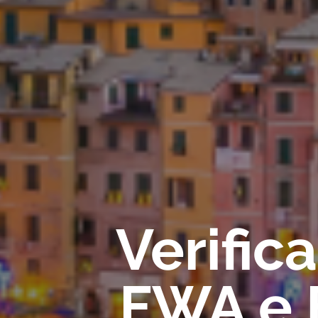
Verific
FWA e F