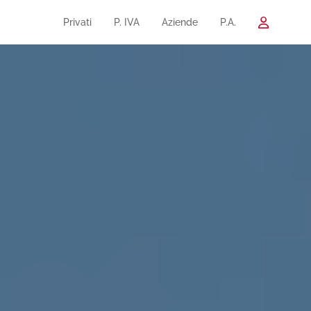
Privati
P. IVA
Aziende
P.A.