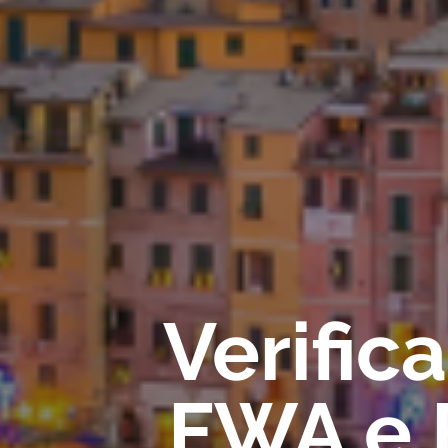
Verific
FWA e F