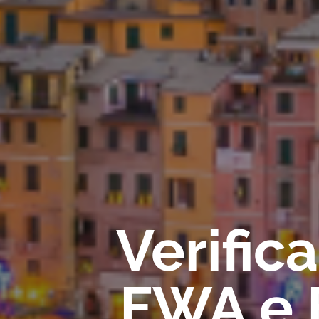
Verific
FWA e F