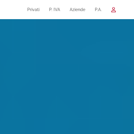
Privati
P. IVA
Aziende
P.A.