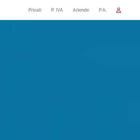
Privati
P. IVA
Aziende
P.A.