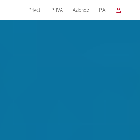
Privati
P. IVA
Aziende
P.A.