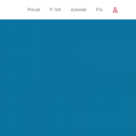
Privati
P. IVA
Aziende
P.A.