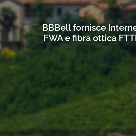
BBBell fornisce Interne
FWA e fibra ottica FTT