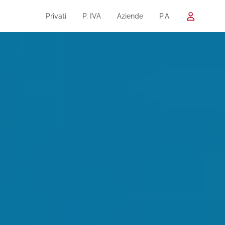
Privati
P. IVA
Aziende
P.A.