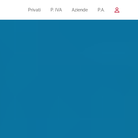
Privati
P. IVA
Aziende
P.A.