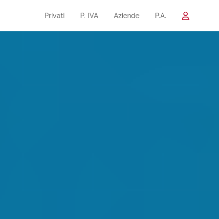
Privati
P. IVA
Aziende
P.A.