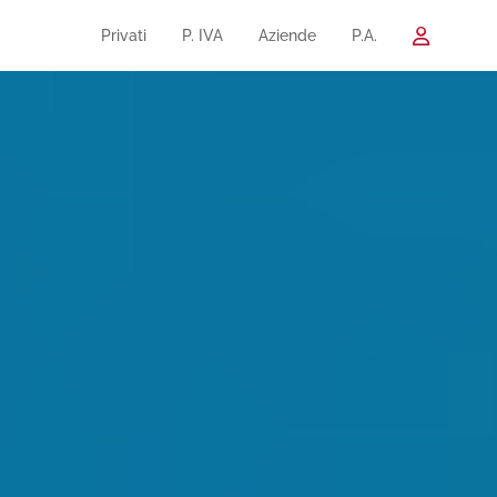
Privati
P. IVA
Aziende
P.A.