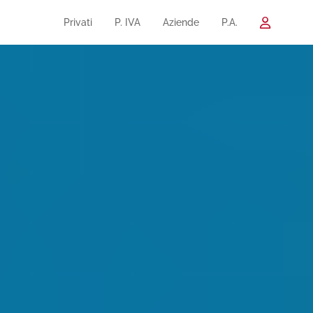
Privati
P. IVA
Aziende
P.A.