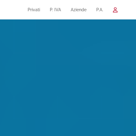
Privati
P. IVA
Aziende
P.A.